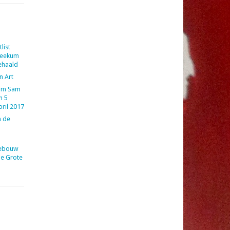
list
Reekum
gehaald
n Art
Sam Sam
n 5
pril 2017
 de
Gebouw
de Grote